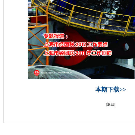
本期下载>>
[
返回
]